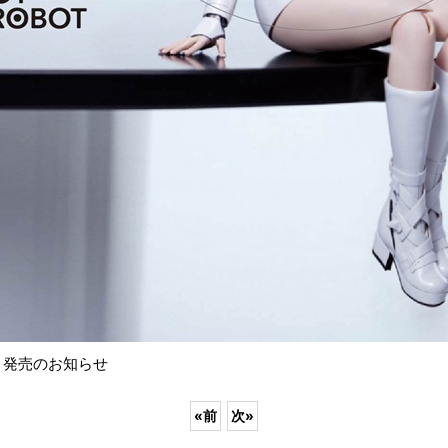
版」発売のお知らせ
«
前
次
»