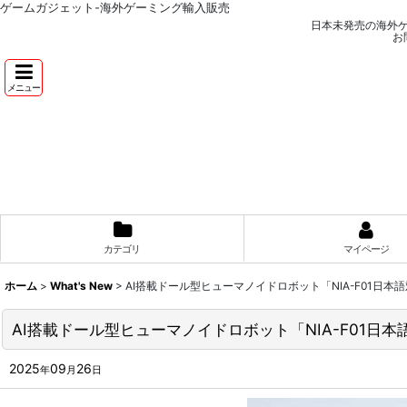
ゲームガジェット-海外ゲーミング輸入販売
日本未発売の海外
お
メニュー
カテゴリ
マイページ
ホーム
>
What's New
>
AI搭載ドール型ヒューマノイドロボット「NIA-F01日
AI搭載ドール型ヒューマノイドロボット「NIA-F01日
2025
09
26
年
月
日