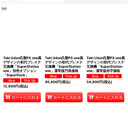
5
件
表示数
:
並び順
:
絞り込む
Taki Udon氏製PS one風
Taki Udon氏製PS one風
Taki Udon氏製PS one風
デザインの初代プレステ
デザインの初代プレステ
デザインの初代プレステ
互換機「SuperStation
互換機「SuperStation
互換機「SuperStation
one」別売オプション
one」通常版円高価格
one」通常版赤字価格
「SuperDock」
49,800
円
(税込)
54,800
円
(税込)
12,800
円
(税込)
カートに入れる
カートに入れる
カートに入れる