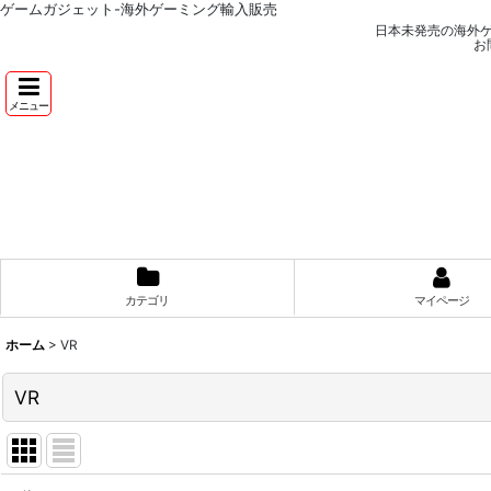
ゲームガジェット-海外ゲーミング輸入販売
日本未発売の海外
お
メニュー
カテゴリ
マイページ
ホーム
>
VR
VR