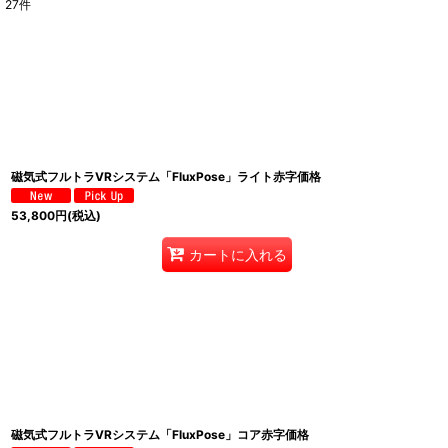
27
件
表示数
:
並び順
:
磁気式フルトラVRシステム「FluxPose」ライト赤字価格
53,800
円
(税込)
カートに入れる
磁気式フルトラVRシステム「FluxPose」コア赤字価格