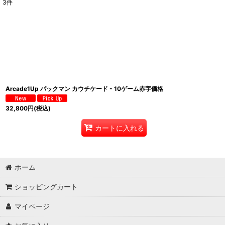
3
件
表示数
:
並び順
:
Arcade1Up パックマン カウチケード - 10ゲーム赤字価格
32,800
円
(税込)
カートに入れる
ホーム
ショッピングカート
マイページ