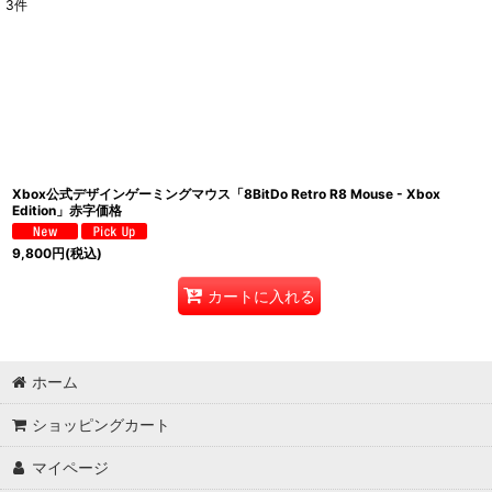
3
件
表示数
:
並び順
:
Xbox公式デザインゲーミングマウス「8BitDo Retro R8 Mouse - Xbox
Edition」赤字価格
9,800
円
(税込)
カートに入れる
ホーム
ショッピングカート
マイページ