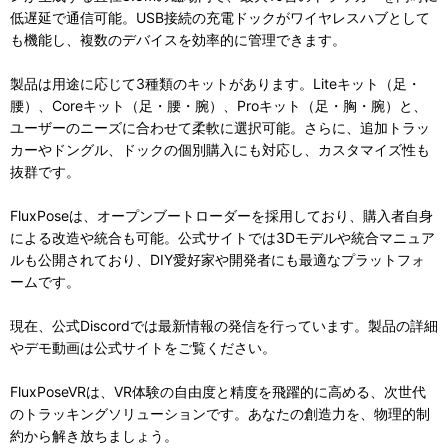
低遅延で通信可能。USB接続の充電ドックがワイヤレスハブとして
も機能し、複数のデバイスを効率的に管理できます。
製品は用途に応じて3種類のキットがあります。Liteキット（足・
腰）、Coreキット（足・腰・腕）、Proキット（足・胸・腕）と、
ユーザーのニーズに合わせて柔軟に選択可能。さらに、追加トラッ
カーやドングル、ドックの個別購入にも対応し、カスタマイズ性も
抜群です。
FluxPoseは、オープンブートローダーを採用しており、購入者自身
による改造や統合も可能。公式サイトでは3Dモデルや統合マニュア
ルも公開されており、DIY愛好家や開発者にも最適なプラットフォ
ームです。
現在、公式Discordでは最新情報の発信を行っています。製品の詳細
やデモ動画は公式サイトをご覧ください。
FluxPoseVRは、VR体験の自由度と精度を飛躍的に高める、次世代
のトラッキングソリューションです。あなたの創造力を、物理的制
約から解き放ちましょう。