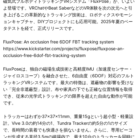
磁気式フルボディトラッキングVRシステム「FluxPose」が、いよい
よ登場です。VRChatやBeat SaberなどのVR体験を次の次元へと引
き上げるこの革新的なトラッキング技術は、ロボティクスやモーシ
ョンキャプチャ、DIYプロジェクトにも応用可能。2025年夏のベー
タテストを経て、正式リリースです。
FluxPose: An occlusion free 6DOF FBT tracking system
https://www.kickstarter.com/projects/fluxpose/fluxpose-an-
occlusion-free-6dof-fbt-tracking-system
FluxPoseは、独自の磁場生成技術と高精度IMU（加速度センサー・
ジャイロスコープ）を融合させた、6自由度（6DOF）対応のフルト
ラッキングVRシステムです。最大の特徴は、遮蔽物の影響を受けな
い「完全非遮蔽型」設計。布や家具の下でも正確な位置情報を取得
でき、従来の光学式トラッキングの限界を超えた自由な動作が可能
です。
トラッカーはわずか37×37×11mm、重量15gという超小型・軽量設
計。Vive 3.0の約14分の1、Tundra Trackerの約5分の1のサイズ
で、長時間の装着でも快適さを損ないません。さらに、専用ビーコ
ンが生成する直径3.5mの磁場内で、最大10台のトラッカーを同時に