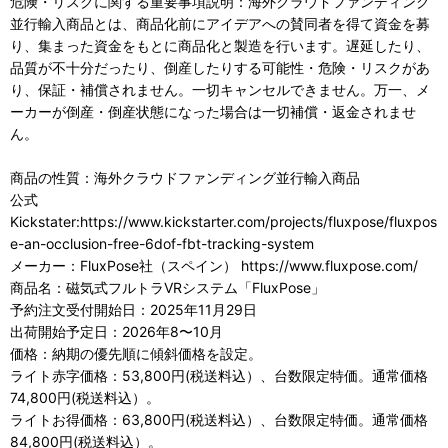
危険・リスクに関する重要事項説明：海外クラウドファンディング
並行輸入商品とは、商品化前にアイデアへの賛同者を得て資金を募
り、集まった資金をもとに商品化と製造を行います。遅延したり、
品質が不十分だったり、倒産したりする可能性・危険・リスクがあ
り、保証・補償されません。一切キャンセルできません。万一、メ
ーカーが倒産・倒産状態になった場合は一切補償・返金されませ
ん。
商品の性質：海外クラウドファンディング並行輸入商品
公式
Kickstater:https://www.kickstarter.com/projects/fluxpose/fluxpos
e-an-occlusion-free-6dof-fbt-tracking-system
メーカー：FluxPose社（スペイン） https://www.fluxpose.com/
商品名：磁気式フルトラVRシステム「FluxPose」
予約注文受付開始日：2025年11月29日
出荷開始予定日：2026年8〜10月
価格：納期の優先順に傾斜価格を設定。
ライト赤字価格：53,800円(税送料込）、台数限定特価。通常価格
74,800円(税送料込）。
ライトお得価格：63,800円(税送料込）、台数限定特価。通常価格
84,800円(税送料込）。