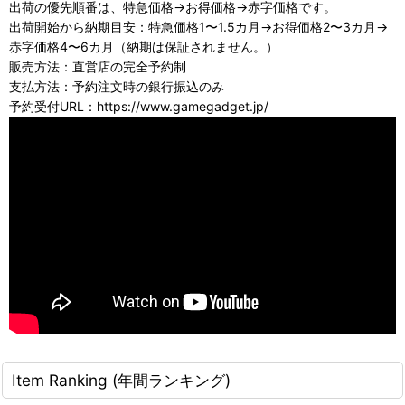
出荷の優先順番は、特急価格→お得価格→赤字価格です。
出荷開始から納期目安：特急価格1〜1.5カ月→お得価格2〜3カ月→
赤字価格4〜6カ月（納期は保証されません。）
販売方法：直営店の完全予約制
支払方法：予約注文時の銀行振込のみ
予約受付URL：https://www.gamegadget.jp/
Item Ranking (年間ランキング)