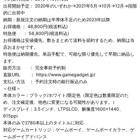
出荷開始予定： 2020年のいずれか→2021年5月→10月→12月→段階
的に出荷中
納期：新規注文の納期は半導体不足のため2023年以降
お得価格 ： 48,800円(税送料込)
特急便 ： 56,800円(税送料込)
お得価格は安値優先。数をまとめて送料を節約するため、納期は当
店おまかせです。
特急便は納期優先。単品手配で、可能な限り優先して早期に納品し
ます。
販売方法 ： 完全事前予約制
直販URL ： https://www.gamegadget.jp/
支払い方法 ： 予約注文時の銀行振込のみ
＜仕様＞
本体カラー：ブラック/ホワイト/限定色（限定色は数量限定のた
め、注文確定後、他色に変更になる可能性があります。）
ディスプレイ：3.5インチ、LTPSLCD、解像度1600×1440、
615ppi
本体のみで2780本以上のタイトルに対応
対応ゲームカートリッジ：ゲームボーイ、ゲームボーイカラー、ゲ
ームボーイアドバンス