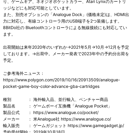
り、ゲームギア、ネオジオポケットカラー、Atari Lynxのカートリ
ッジなどにも対応可能としています。
また、別売オプションの「Analogue Dock」(価格未定)は、HDMI出
力に対応し、有線コントローラ用のUSB端子を2つ装備します。
8BitDo社の Bluetoothコントローラによる無線接続にも対応してい
ます。
出荷開始は来年2020年のいずれか→2021年5月→10月→12月を予定
しております。→出荷中。メーカー発表で2023年中の予約分出荷を
予定。
ご参考海外ニュース：
https://www.polygon.com/2019/10/16/20913509/analogue-
pocket-game-boy-color-advance-gba-cartridges
種別 ： 海外輸入品、並行輸入、ベンチャー商品
製品名 ： ゲームボーイ互換機「Analogue Pocket」
製品公式 ： https://www.analogue.co/pocket/
メーカー ： 米Analogue社 https://www.analogue.co/
輸入販売 ： ゲームガジェット https://www.gamegadget.jp/
予約受付開始： 2019年10月18日