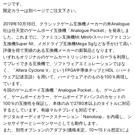
ージです。
限定カラーは別ページでご注文下さい。
2019年10月16日、クラシックゲーム互換機メーカーの米Analogue
社は任天堂のゲームボーイ互換機「Analogue Pocket」を発表しま
した。これまでに、ファミコン互換機Nt Miniやスーパーファミコン
互換機Super Nt、メガドライブ互換機Mega Sgなどを手がけて高い
評価を得て実績のある互換機メーカーの新製品となります。
いずれもオリジナルのゲームカートリッジやコントローラを利用し
てプレイできる互換機で、ソフトウェアエミュレーションではな
く、「Altera Cyclone V」というFPGA半導体チップとHDL（ハード
ウェア記述言語）を用いて、ハードウェアそのものを100％再現し
ています。
今回のゲームボーイ互換機「Analogue Pocket」も、ゲームボー
イ、ゲームボーイカラー、ゲームボーイアドバンスのカセットの
100％の互換性を保証し、本体のみで2780本以上のタイトルに対応
するとしています。有線マルチプレイも対応です。
デジタルオーディオワークステーション「Nanoloop」を内蔵し、シ
ンセサイザーとシーケンサーとしても動作します。
また、別売オプションのアダプタ(価格未定。10〜15ドル想定)によ