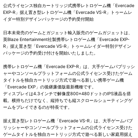
公式ライセンス独自カートリッジ式携帯レトロゲーム機「Evercade
EXP-R」据え置き型レトロゲーム機「Evercade VS-R」トゥームレ
イダー特別デザインパッケージの予約受付開始
日本未発売のゲームとガジェット輸入販売のゲームガジェットは、
英Blaze Entertainment社製携帯レトロゲーム機「Evercade EXP-
R」据え置き型「Evercade VS-R」トゥームレイダー特別デザイン
パッケージの予約受け付けを開始いたしました。
携帯レトロゲーム機「Evercade EXP-R」は、大手ゲームパブリッシ
ャーやコンソールプラットフォームの公式ライセンス受けたゲーム
タイトルを独自カートリッジ方式で遊べる新しい携帯ゲーム機
「Evercade EXP」の後継廉価版最新機種です。
ディスプレイは4.3インチで解像度800×480ドットのIPS液晶を搭
載。横持ちだけでなく、縦持ちでも縦スクロールシューティングゲ
ームをプレイできるのが特長です。
据え置き型レトロゲーム機「Evercade VS-R」は、大手ゲームパブ
リッシャーやコンソールプラットフォームの公式ライセンス受けた
ゲームタイトルを独自カートリッジ方式で遊べる新しい家庭用据え