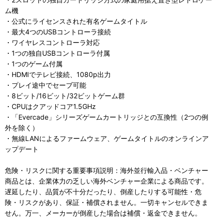
ム機
・公式にライセンスされた有名ゲームタイトル
・最大4つのUSBコントローラ接続
・ワイヤレスコントローラ対応
・1つの独自USBコントローラ付属
・1つのゲーム付属
・HDMIでテレビ接続、1080p出力
・プレイ途中でセーブ可能
・8ビット/16ビット/32ビットゲーム群
・CPUはクアッドコア1.5GHz
・「Evercade」シリーズゲームカートリッジとの互換性（2つの例
外を除く）
・無線LANによるファームウェア、ゲームタイトルのオンラインア
ップデート
危険・リスクに関する重要事項説明：海外並行輸入品・ベンチャー
商品とは、企業体力の乏しい海外ベンチャー企業による商品です。
遅延したり、品質が不十分だったり、倒産したりする可能性・危
険・リスクがあり、保証・補償されません。一切キャンセルできま
せん。万一、メーカーが倒産した場合は補償・返金できません。