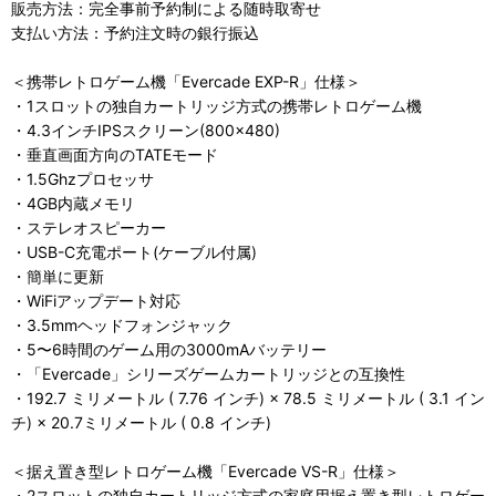
販売方法：完全事前予約制による随時取寄せ
支払い方法：予約注文時の銀行振込
＜携帯レトロゲーム機「Evercade EXP-R」仕様＞
・1スロットの独自カートリッジ方式の携帯レトロゲーム機
・4.3インチIPSスクリーン(800×480)
・垂直画面方向のTATEモード
・1.5Ghzプロセッサ
・4GB内蔵メモリ
・ステレオスピーカー
・USB-C充電ポート(ケーブル付属)
・簡単に更新
・WiFiアップデート対応
・3.5mmヘッドフォンジャック
・5〜6時間のゲーム用の3000mAバッテリー
・「Evercade」シリーズゲームカートリッジとの互換性
・192.7 ミリメートル ( 7.76 インチ) × 78.5 ミリメートル ( 3.1 イン
チ) × 20.7ミリメートル ( 0.8 インチ)
＜据え置き型レトロゲーム機「Evercade VS-R」仕様＞
・2スロットの独自カートリッジ方式の家庭用据え置き型レトロゲー