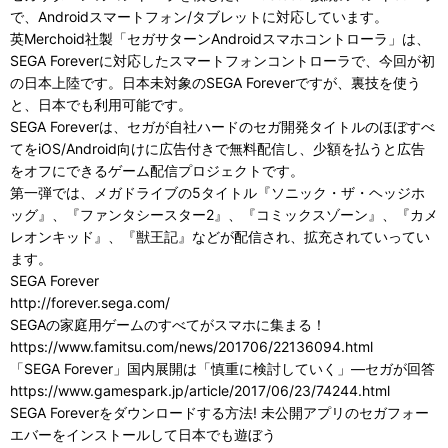
で、Androidスマートフォン/タブレットに対応しています。
英Merchoid社製「セガサターンAndroidスマホコントローラ」は、
SEGA Foreverに対応したスマートフォンコントローラで、今回が初
の日本上陸です。日本未対象のSEGA Foreverですが、裏技を使う
と、日本でも利用可能です。
SEGA Foreverは、セガが自社ハードのセガ開発タイトルのほぼすべ
てをiOS/Android向けに広告付きで無料配信し、少額を払うと広告
をオフにできるゲーム配信プロジェクトです。
第一弾では、メガドライブの5タイトル『ソニック・ザ・ヘッジホ
ッグ』、『ファンタシースター2』、『コミックスゾーン』、『カメ
レオンキッド』、『獣王記』などが配信され、拡充されていってい
ます。
SEGA Forever
http://forever.sega.com/
SEGAの家庭用ゲームのすべてがスマホに集まる！
https://www.famitsu.com/news/201706/22136094.html
「SEGA Forever」国内展開は「慎重に検討していく」―セガが回答
https://www.gamespark.jp/article/2017/06/23/74244.html
SEGA Foreverをダウンロードする方法! 未公開アプリのセガフォー
エバーをインストールして日本でも遊ぼう