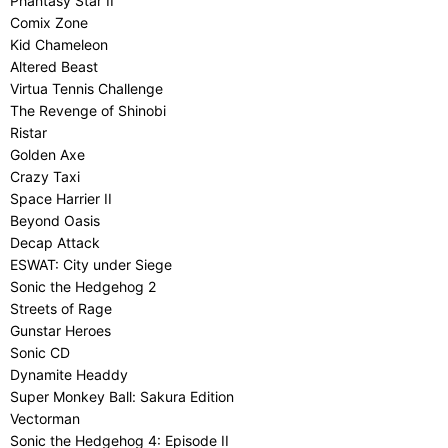
Phantasy Star II
Comix Zone
Kid Chameleon
Altered Beast
Virtua Tennis Challenge
The Revenge of Shinobi
Ristar
Golden Axe
Crazy Taxi
Space Harrier II
Beyond Oasis
Decap Attack
ESWAT: City under Siege
Sonic the Hedgehog 2
Streets of Rage
Gunstar Heroes
Sonic CD
Dynamite Headdy
Super Monkey Ball: Sakura Edition
Vectorman
Sonic the Hedgehog 4: Episode II