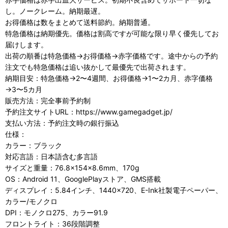
し。ノークレーム。納期最遅。
お得価格は数をまとめて送料節約。納期普通。
特急価格は納期優先。価格は割高ですが可能な限り早く優先してお
届けします。
出荷の順番は特急価格→お得価格→赤字価格です。途中からの予約
注文でも特急価格は追い抜かして最優先で出荷されます。
納期目安：特急価格→2〜4週間、お得価格→1〜2カ月、赤字価格
→3〜5カ月
販売方法：完全事前予約制
予約注文サイトURL：https://www.gamegadget.jp/
支払い方法：予約注文時の銀行振込
仕様：
カラー：ブラック
対応言語：日本語含む多言語
サイズと重量：76.8×154×8.6mm、170g
OS：Android 11、GooglePlayストア、GMS搭載
ディスプレイ：5.84インチ、1440×720、E-Ink社製電子ペーパー、
カラー/モノクロ
DPI：モノクロ275、カラー91.9
フロントライト：36段階調整