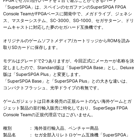
FPGAでセガの歴代ハードを１台で遊ぶことができるハード
「SuperSPGA」は、スペインのセガファンのSuperSPGA FPGA
Console TeamがFPGAベースに開発中で、メガドライブ、ジェネシ
ス、マスターシステム、SC-3000、SG-1000、セガサターン、ドリ
ームキャストに対応した夢のセガハード互換機です。
オリジナルのゲームソフトメディア/カートリッジからROMを読み
取りSDカードに保存します。
モデルはグレードで2つありますが、今回正式にメーカーが名称を決
定しましたので、Standard版は「SuperSPGA Base」とし、Deluxe
版は「SuperSPGA Plus」と変更します。
「SuperSPGA Base」と「SuperSPGA Plus」との大きな違いは、
コンパクトフラッシュ、光学ドライブの有無です。
ゲームガジェットは日本未発売の正規ルートのない海外ゲームとガ
ジェット製品の並行輸入販売に特化しており、SuperSega FPGA
Console Teamの正規代理店ではございません。
種別 ： 海外並行輸入品、ベンチャー商品
製品名 ： セガ全部入りレトロゲーム互換機「SuperSPGA」