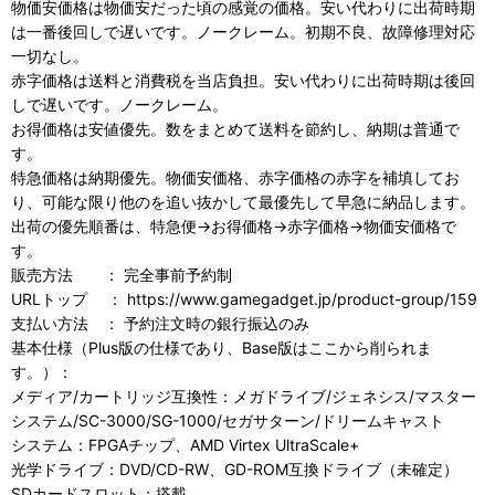
物価安価格は物価安だった頃の感覚の価格。安い代わりに出荷時期
は一番後回しで遅いです。ノークレーム。初期不良、故障修理対応
一切なし。
赤字価格は送料と消費税を当店負担。安い代わりに出荷時期は後回
しで遅いです。ノークレーム。
お得価格は安値優先。数をまとめて送料を節約し、納期は普通で
す。
特急価格は納期優先。物価安価格、赤字価格の赤字を補填してお
り、可能な限り他のを追い抜かして最優先して早急に納品します。
出荷の優先順番は、特急便→お得価格→赤字価格→物価安価格で
す。
販売方法 ： 完全事前予約制
URLトップ ： https://www.gamegadget.jp/product-group/159
支払い方法 ： 予約注文時の銀行振込のみ
基本仕様（Plus版の仕様であり、Base版はここから削られま
す。）：
メディア/カートリッジ互換性：メガドライブ/ジェネシス/マスター
システム/SC-3000/SG-1000/セガサターン/ドリームキャスト
システム：FPGAチップ、AMD Virtex UltraScale+
光学ドライブ：DVD/CD-RW、GD-ROM互換ドライブ（未確定）
SDカードスロット：搭載