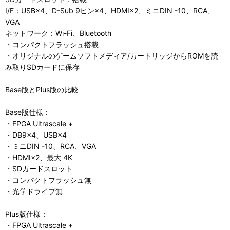
I/F：USB×4、D-Sub 9ピン×4、HDMI×2、ミニDIN -10、RCA、
VGA
ネットワーク：Wi-Fi、Bluetooth
・コンパクトフラッシュ搭載
・オリジナルのゲームソフトメディア/カートリッジからROMを読
み取りSDカードに保存
Base版とPlus版の比較
Base版仕様：
・FPGA Ultrascale +
・DB9×4、USB×4
・ミニDIN -10、RCA、VGA
・HDMI×2、最大 4K
・SDカードスロット
・コンパクトフラッシュ無
・光学ドライブ無
Plus版仕様：
・FPGA Ultrascale +