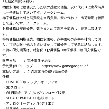
56,800円(税送料込)
物価安価格は物価安だった頃の感覚の価格。安い代わりに出荷時期
は一番後回しで遅いです。ノークレーム。
赤字価格は送料と消費税を当店負担。安い代わりに出荷時期は後回
しで遅いです。ノークレーム。
お得価格は安値優先。数をまとめて送料を節約し、納期は普通で
す。
特急価格は納期優先。物価安価格、赤字価格の赤字を補填してお
り、可能な限り他のを追い抜かして最優先して早急に納品します。
出荷の優先順番は、特急便→お得価格→赤字価格→物価安価格で
す。
販売方法 ： 完全事前予約制
予約受付URLトップ ： https://www.gamegadget.jp/
支払い方法 ： 予約注文時の銀行振込のみ
仕様：
・HDMI 1080p デジタルオーディオ
・SDスロット
・Wi-Fi接続、アプリのダウンロード販売
・SEGA-CD/MEGA-CD拡張ポート
・アナログオーディオ/ビデオ出力
・開発者向けサポート