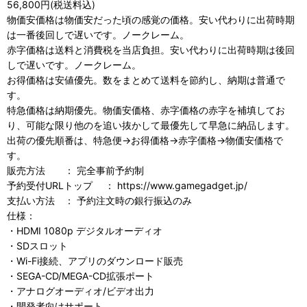
56,800円(税送料込)
物価安価格は物価安だった頃の感覚の価格。安い代わりに出荷時期
は一番後回しで遅いです。ノークレーム。
赤字価格は送料と消費税を当店負担。安い代わりに出荷時期は後回
しで遅いです。ノークレーム。
お得価格は安値優先。数をまとめて送料を節約し、納期は普通で
す。
特急価格は納期優先。物価安価格、赤字価格の赤字を補填してお
り、可能な限り他のを追い抜かして最優先して早急に納品します。
出荷の優先順番は、特急便→お得価格→赤字価格→物価安価格で
す。
販売方法 ： 完全事前予約制
予約受付URLトップ ： https://www.gamegadget.jp/
支払い方法 ： 予約注文時の銀行振込のみ
仕様：
・HDMI 1080p デジタルオーディオ
・SDスロット
・Wi-Fi接続、アプリのダウンロード販売
・SEGA-CD/MEGA-CD拡張ポート
・アナログオーディオ/ビデオ出力
・開発者向けサポート