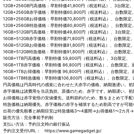
12GB+256GB円高価格：早割特価41,800円（税送料込）、3台限定。
12GB+256GB赤字価格：早割特価60,800円（税送料込）、台数限定
12GB+256GBお得価格：早割特価70,800円（税送料込）、台数限定
12GB+256GB特急価格：早割特価80,800円（税送料込）、台数限定
16GB+512GB円高価格：早割特価49,800円（税送料込）、3台限定
16GB+512GB赤字価格：早割特価71,800円（税送料込）、台数限定。
16GB+512GBお得価格：早割特価81,800円（税送料込）、台数限定
16GB+512GB特急価格：早割特価91,800円（税送料込）、台数限定
16GB+1TB円高価格：早割特価 59,800円（税送料込）、3台限定。
16GB+1TB赤字価格：早割特価 86,800円（税送料込）、台数限定。
16GB+1TBお得価格：早割特価 96,800円（税送料込）、台数限定。
16GB+1TB特急価格：早割特価106,800円（税送料込）、台数限定。
円高価格は円高時代の感覚に合わせた大赤字の価格。納期激遅い。初
赤字価格は諸費用を当店負担。原価のため、赤字です。納期遅い。初
お得価格は赤字覚悟の安値優先。送料節約のため、数をまとめて手配
特急価格は納期優先。赤字価格の赤字を補填するため割高ですが可能
出荷の優先順番と納期目安は特急価格3〜4週間→お得価格1〜2カ月→
販売方法：完全事前予約制
支払い方法：予約注文時の銀行振込
予約注文受付URL： https://www.gamegadget.jp/