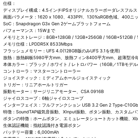
仕様：
ディスプレイ構成：4.5インチIPSオリジナルカラーボーダレスフル
画面パラメータ：1620 x 1080、433PPI、130%sRGB色域、400ニ
SoC：Snapdragon G3x Gen 2ゲームプラットフォーム
パフォーマンス：15Wまで
メモリとストレージ：8GB+128GB / 12GB+256GB / 16GB+512GB / 
メモリ仕様：LPDDR5X 8533Mbps
フラッシュメモリー：UFS 4.0(128GB版のみUFS 3.1を使用)
放熱：放熱銅板5980平方mm、放熱フィン8400平方mm、超薄型冷
本体カラー：ブラック / ホワイト / レトロパワー（16GB／1TBモデ
コントローラ：マスターコントローラー
ジョイスティック：ミディアムホールジョイスティック
トリガー：リニアホールトリガー
振動モーター：サージリニアモーター、CSA 0916B
ジャイロスコープ：6軸ジャイロスコープ
インターフェイス：フルファンクション USB 3.2 Gen 2 Type-C10G
特徴：SoundTAP磁気音振動、XInput振動、ボタン振動、カス
ボタンの特徴：ホームボタン、エミュレータショートカット機能、X
生体認証機能：指紋認識付き電源ボタン
バッテリー容量：6,000mAh