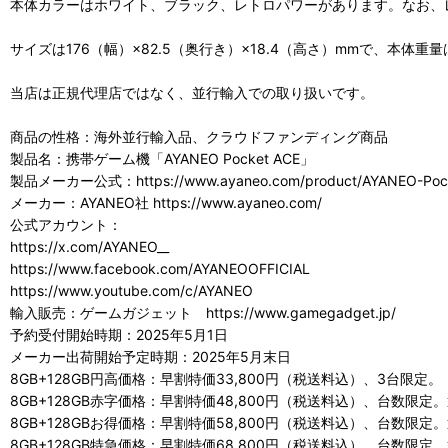
本体カラーはホワイト、ブラック、レトロパワーがあります。なお、レ
サイズは176（幅）×82.5（奥行き）×18.4（高さ）mmで、本体重量は
当店は正規代理店ではなく、並行輸入での取り扱いです。
商品の性格：海外並行輸入品、クラウドファンディング商品
製品名：携帯ゲーム機「AYANEO Pocket ACE」
製品メーカー公式：https://www.ayaneo.com/product/AYANEO-Poc
メーカー：AYANEO社 https://www.ayaneo.com/
公式アカウント：
https://x.com/AYANEO__
https://www.facebook.com/AYANEOOFFICIAL
https://www.youtube.com/c/AYANEO
輸入販売：ゲームガジェット https://www.gamegadget.jp/
予約受付開始時期：2025年5月1日
メーカー出荷開始予定時期：2025年5月末日
8GB+128GB円高価格：早割特価33,800円（税送料込）、3台限定。
8GB+128GB赤字価格：早割特価48,800円（税送料込）、台数限定
8GB+128GBお得価格：早割特価58,800円（税送料込）、台数限定。
8GB+128GB特急価格：早割特価68,800円（税送料込）、台数限定