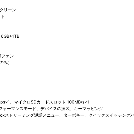
スクリーン
ット
16GB+1TB
却ファン
ルのみ）
bps×1、マイクロSDカードスロット 100MB/s×1
タムパフォーマンスモード、デバイスの換装、キーマッピング
boxストリーミング通話メニュー、ターボキー、クイックスイッチング