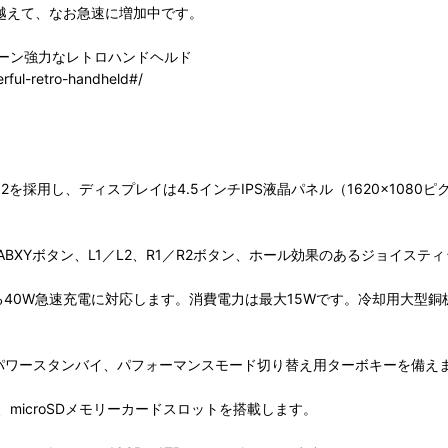
ルを越えて、なお急速に増加中です。
チスクリーン強力なレトロハンドヘルド
rful-retro-handheld#/
 G3x Gen 2を採用し、ディスプレイは4.5インチIPS液晶パネル（1620×1
Yボタン、L1／L2、R1／R2ボタン、ホール効果のあるジョイスティ
y（PD）による40W急速充電に対応します。消費電力は最大15Wです。冷却
パワースタンバイ、パフォーマンスモード切り替え用ターボキーを備え
）、microSDメモリーカードスロットを搭載します。