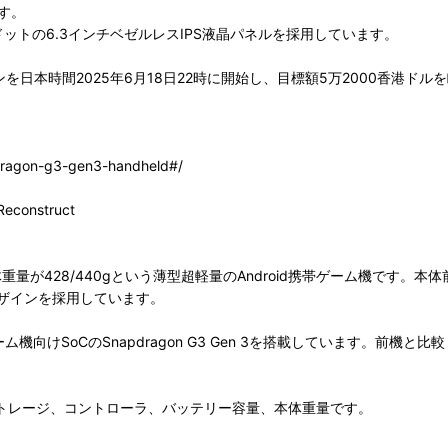
です。
ドットの6.3インチベゼルレスIPS液晶パネルを採用しています。
ンを日本時間2025年6月18日22時に開始し、目標額5万2000香港ド
pdragon-g3-gen3-handheld#/
Reconstruct
15.9mm、本体重量が428/440gという薄型超軽量のAndroid携帯ゲ
ザインを採用しています。
dゲーム機向けSoCのSnapdragon G3 Gen 3を搭載しています。前
は、メモリ、ストレージ、コントローラ、バッテリー容量、本体重量です。