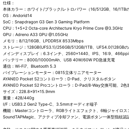
仕様：
本体カラー：ホワイト/ブラック/レトロパワー（16/512GB、16/1TBのみ
OS：Andorid14
SoC：Snapdragon G3 Gen 3 Gaming Platform
CPU：1+5+2 Octa-core Architecture Kryo Prime Core @3.3GHz
GPU：Adreno A33 GPU @1.05GHz
メモリ：8/12/16GB、LPDDR5X 8533Mbps
ストレージ：128GB(UFS3.1)/256GB/512GB/1TB、UFS4.0(128GB
メインディスプレイ：6.3インチ、2560×1440、IPS、16:9、466pp
バッテリー：8000/10000mAh、USB 40W/60W PD急速充電
通信：Wi-Fi7、Bluetooth 5.3
バイブレーションモーター：0815立体リニアモーター
AYANEO Pocket S2コントローラ：D-Pad、クリスタルボタン
AYANEO Pocket S2 Proコントローラ：D-Pad/8-Way交換可能、
サイズ：228.8×91×15.9mm
重量：428/440g
I/F：USB3.2 Gen2 Type-C、3.5mmオーディオ端子
機能：Masterコントローラ、RGBライトエフェクト、6軸ジャイ
SoundTAPMagic、アクティブ冷却ファン、電源ボタン一体型指紋認