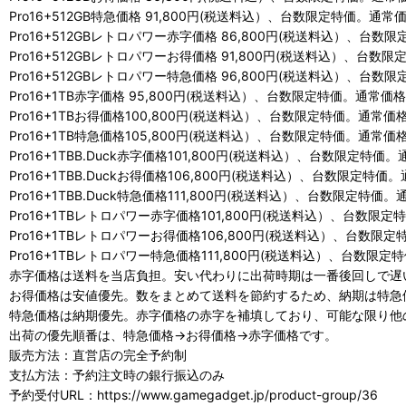
Pro16+512GB特急価格 91,800円(税送料込）、台数限定特価。通常
Pro16+512GBレトロパワー赤字価格 86,800円(税送料込）、台数限
Pro16+512GBレトロパワーお得価格 91,800円(税送料込）、台数限
Pro16+512GBレトロパワー特急価格 96,800円(税送料込）、台数
Pro16+1TB赤字価格 95,800円(税送料込）、台数限定特価。通常価格
Pro16+1TBお得価格100,800円(税送料込）、台数限定特価。通常価格
Pro16+1TB特急価格105,800円(税送料込）、台数限定特価。通常価格
Pro16+1TBB.Duck赤字価格101,800円(税送料込）、台数限定特価
Pro16+1TBB.Duckお得価格106,800円(税送料込）、台数限定特価
Pro16+1TBB.Duck特急価格111,800円(税送料込）、台数限定特価
Pro16+1TBレトロパワー赤字価格101,800円(税送料込）、台数限定
Pro16+1TBレトロパワーお得価格106,800円(税送料込）、台数限定
Pro16+1TBレトロパワー特急価格111,800円(税送料込）、台数限定
赤字価格は送料を当店負担。安い代わりに出荷時期は一番後回しで遅
お得価格は安値優先。数をまとめて送料を節約するため、納期は特急
特急価格は納期優先。赤字価格の赤字を補填しており、可能な限り他
出荷の優先順番は、特急価格→お得価格→赤字価格です。
販売方法：直営店の完全予約制
支払方法：予約注文時の銀行振込のみ
予約受付URL：https://www.gamegadget.jp/product-group/36