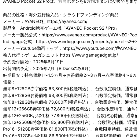
AYANEO Pocket S2 Proは、方向ボタンを8方向ボタンに交換できま
商品の性格：海外並行輸入品・クラウドファンディング商品
メーカー：AYANEO社 https://ayaneo.com/
製品名：Android携帯ゲーム機「AYANEO Pocket S2 / Pro」
メーカー製品公式：https://www.ayaneo.com/product/AYANEO-Poc
Indiegogo公式：https://www.indiegogo.com/projects/pocket-s2-6
メーカーYoutube動画トップ：https://www.youtube.com/@AYANEO
輸入代行：ゲームガジェット https://www.gamegadget.jp/
予約受付開始：2025年6月19日
出荷開始予定：2025年7月（B.Duckのみ8月）
納期目安：特急価格1〜1.5カ月→お得価格2〜3カ月→赤字価格4〜6
価格：
無印8+128GB赤字価格 63,800円(税送料込）、台数限定特価。通常価
無印8+128GBお得価格 68,800円(税送料込）、台数限定特価。通常価
無印8+128GB特急価格 73,800円(税送料込）、台数限定特価。通常価
無印12+256GB赤字価格 72,800円(税送料込）、台数限定特価。通常
無印12+256GBお得価格 77,800円(税送料込）、台数限定特価。通常
無印12+256GB特急価格 82,800円(税送料込）、台数限定特価。通常
Pro16+512GB赤字価格 81,800円(税送料込）、台数限定特価。通常
Pro16+512GBお得価格 86,800円(税送料込）、台数限定特価。通常