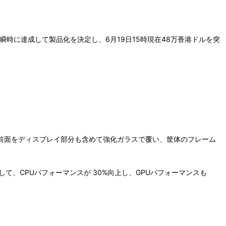
ルを瞬時に達成して製品化を決定し、6月19日15時現在48万香港ドルを突
ーム機です。本体前面をディスプレイ部分も含めて強化ガラスで覆い、筐体のフレーム
機と比較して、CPUパフォーマンスが 30%向上し、GPUパフォーマンスも