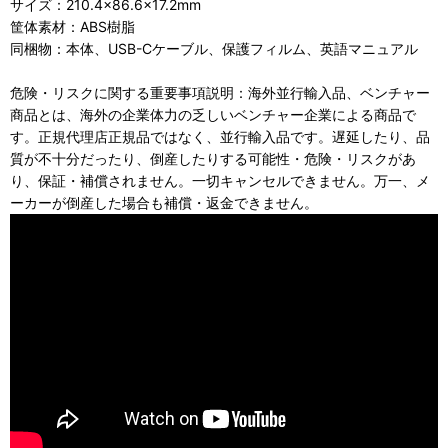
サイズ：210.4×86.6×17.2mm
筐体素材：ABS樹脂
同梱物：本体、USB-Cケーブル、保護フィルム、英語マニュアル
危険・リスクに関する重要事項説明：海外並行輸入品、ベンチャー
商品とは、海外の企業体力の乏しいベンチャー企業による商品で
す。正規代理店正規品ではなく、並行輸入品です。遅延したり、品
質が不十分だったり、倒産したりする可能性・危険・リスクがあ
り、保証・補償されません。一切キャンセルできません。万一、メ
ーカーが倒産した場合も補償・返金できません。