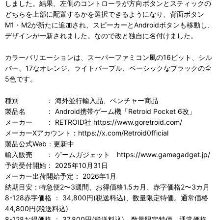
しました。結果、左側のコントローラが方向ボタンとスティックの
どちらを上部に配置するかを選択できるようになり、背面ボタン
M1・M2が新たに追加され、スピーカーとAndroidボタンも移動し、
デザインが一新されました。なので改と独自に名付けました。
カラーバリエーションは、スーパーファミコン風の16ビット、シル
バー、17なオレンジ、ライトパープル、ベーシックなブラックの全
5色です。
種別 ： 海外並行輸入品、ベンチャー商品
製品名 ： Android携帯ゲーム機「Retroid Pocket 6改」
メーカー ： RETROID社 https://www.goretroid.com/
メーカーXアカウント：https://x.com/Retroid0fficial
製品公式Web：更新中
輸入販売 ： ゲームガジェット https://www.gamegadget.jp/
予約受付開始： 2025年10月31日
メーカー出荷開始予定： 2026年1月
納期目安：特急便2〜3週間、お得価格1.5カ月、赤字価格2〜3カ月
8-128赤字価格 ： 34,800円(税送料込)、数量限定特価。通常価格
44,800円(税送料込)
8-128お得価格 ： 37,800円(税送料込)、数量限定特価。通常価格