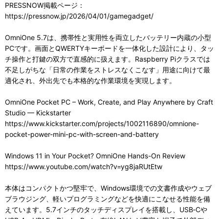
PRESSNOW掲載ページ：
https://pressnow.jp/2026/04/01/gamegadget/
OmniOne 5.7は、携帯性と実用性を両立したバッテリー内蔵の小型
PCです。画面とQWERTYキーボードを一体化した設計により、タッ
チ操作と打鍵の双方で直感的に扱えます。Raspberry Piクラスでは
不足しがちな「日常の作業をストレスなくこなす」用途に向けて最
適化され、外出先でも本格的な作業環境を実現します。
OmniOne Pocket PC – Work, Create, and Play Anywhere by Craft
Studio — Kickstarter
https://www.kickstarter.com/projects/1002116890/omnione-
pocket-power-mini-pc-with-screen-and-battery
Windows 11 in Your Pocket? OmniOne Hands-On Review
https://www.youtube.com/watch?v=yg8jaRUtEtw
本体はコンパクトかつ堅牢で、Windows環境での文書作成やウェブ
ブラウジング、軽いプログラミングなどを快適にこなせる性能を備
えています。5.7インチのタッチディスプレイを搭載し、USB‑Cや