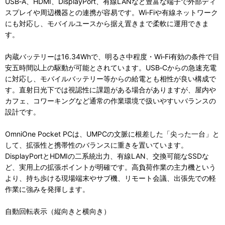
USB‑A、HDMI、DisplayPort、有線LANなど豊富な端子で外部ディ
スプレイや周辺機器との連携が容易です。Wi‑Fiや有線ネットワーク
にも対応し、モバイルユースから据え置きまで柔軟に運用できま
す。
内蔵バッテリーは16.34Whで、明るさ中程度・Wi‑Fi有効の条件で目
安五時間以上の駆動が可能とされています。USB‑Cからの急速充電
に対応し、モバイルバッテリー等からの給電とも相性が良い構成で
す。直射日光下では視認性に課題がある場合がありますが、屋内や
カフェ、コワーキングなど通常の作業環境で扱いやすいバランスの
設計です。
OmniOne Pocket PCは、UMPCの文脈に根差した「尖った一台」と
して、拡張性と携帯性のバランスに重きを置いています。
DisplayPortとHDMIの二系統出力、有線LAN、交換可能なSSDな
ど、実用上の拡張ポイントが明確です。高負荷作業の主力機という
より、持ち歩ける現場端末やサブ機、リモート会議、出張先での軽
作業に強みを発揮します。
自動回転表示（縦向きと横向き）