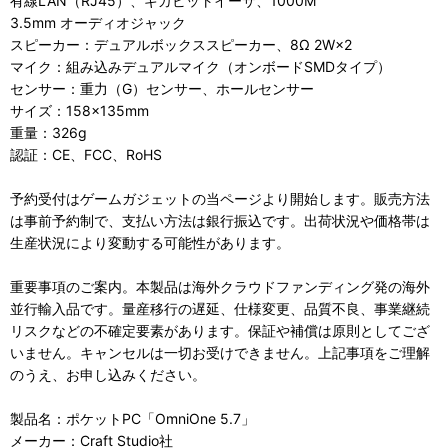
有線LAN（RJ45）、ギガビットイーサ、1000M
3.5mm オーディオジャック
スピーカー：デュアルボックススピーカー、8Ω 2W×2
マイク：組み込みデュアルマイク（オンボードSMDタイプ）
センサー：重力（G）センサー、ホールセンサー
サイズ：158×135mm
重量：326g
認証：CE、FCC、RoHS
予約受付はゲームガジェットの当ページより開始します。販売方法
は事前予約制で、支払い方法は銀行振込です。出荷状況や価格帯は
生産状況により変動する可能性があります。
重要事項のご案内。本製品は海外クラウドファンディング発の海外
並行輸入品です。量産移行の遅延、仕様変更、品質不良、事業継続
リスクなどの不確定要素があります。保証や補償は原則としてござ
いません。キャンセルは一切お受けできません。上記事項をご理解
のうえ、お申し込みください。
製品名：ポケットPC「OmniOne 5.7」
メーカー：Craft Studio社