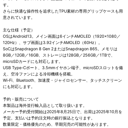
す。
さらに快適な操作性を追求したTPU素材の専用グリップケースも用
意されています。
主な仕様（予定）
OSはAndroid13。メイン画面は6インチAMOLED（1920×1080／
120Hz）、サブ画面は3.92インチAMOLED（60Hz）。
SoCはSnapdragon 8 Gen 2またはSnapdragon 865。メモリは
8GB／12GB／16GB、ストレージは128GB／256GB／1TBで、
microSDカードにも対応します。
USB Type-Cポート、3.5mmイヤホン端子、microSDスロットを備
え、空冷ファンによる冷却機構を搭載。
Wi-Fi、Bluetooth、加速度・ジャイロセンサー、タッチスクリーン
にも対応します。
予約・販売について
本製品は海外並行輸入品として取り扱います。
メーカー予約受付開始は2025年8月25日で、出荷は2025年10月を
予定。支払いは予約注文時の銀行振込となります。
数量限定・価格優先のため、早期完売の可能性があります。