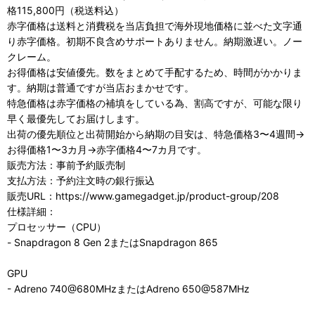
格115,800円（税送料込）
赤字価格は送料と消費税を当店負担で海外現地価格に並べた文字通
り赤字価格。初期不良含めサポートありません。納期激遅い。ノー
クレーム。
お得価格は安値優先。数をまとめて手配するため、時間がかかりま
す。納期は普通ですが当店おまかせです。
特急価格は赤字価格の補填をしている為、割高ですが、可能な限り
早く最優先してお届けします。
出荷の優先順位と出荷開始から納期の目安は、特急価格3〜4週間→
お得価格1〜3カ月→赤字価格4〜7カ月です。
販売方法：事前予約販売制
支払方法：予約注文時の銀行振込
販売URL：https://www.gamegadget.jp/product-group/208
仕様詳細：
プロセッサー（CPU）
- Snapdragon 8 Gen 2またはSnapdragon 865
GPU
- Adreno 740@680MHzまたはAdreno 650@587MHz