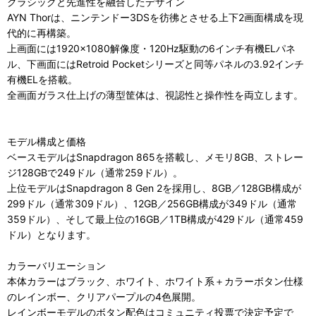
クラシックと先進性を融合したデザイン
AYN Thorは、ニンテンドー3DSを彷彿とさせる上下2画面構成を現
代的に再構築。
上画面には1920×1080解像度・120Hz駆動の6インチ有機ELパネ
ル、下画面にはRetroid Pocketシリーズと同等パネルの3.92インチ
有機ELを搭載。
全画面ガラス仕上げの薄型筐体は、視認性と操作性を両立します。
モデル構成と価格
ベースモデルはSnapdragon 865を搭載し、メモリ8GB、ストレー
ジ128GBで249ドル（通常259ドル）。
上位モデルはSnapdragon 8 Gen 2を採用し、8GB／128GB構成が
299ドル（通常309ドル）、12GB／256GB構成が349ドル（通常
359ドル）、そして最上位の16GB／1TB構成が429ドル（通常459
ドル）となります。
カラーバリエーション
本体カラーはブラック、ホワイト、ホワイト系＋カラーボタン仕様
のレインボー、クリアパープルの4色展開。
レインボーモデルのボタン配色はコミュニティ投票で決定予定で