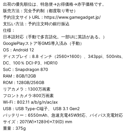
出荷の優先順位は、特急便→お得価格→赤字価格です。
販売方法：完全予約制（都度取り寄せ）
予約注文サイトURL：https://www.gamegadget.jp/
支払い方法：予約注文時の銀行振込
仕様：
日本語対応（手動で多言語化。一部UIに英語がある。）
GooglePlayストア等GMS導入済み（手動）
OS：Android 12
ディスプレイ：8.8 インチ（2560×1600）、343ppi、500nits、
DC、100％ DCI-P3、HDR10
SoC：Snapdragon 870
RAM：8GB/12GB
ROM：128GB/256GB
リアカメラ：1300万画素
フロントカメラ:800万画素
Wi-Fi：802.11 a/b/g/n/ac/ax
USB：USB Type-C端子、 USB 3.1 Gen2
バッテリー：6550mAh、急速充電45W対応、バイパス充電対応
サイズ：207(W)×128(H)×7.9(D) mm
重量：375g