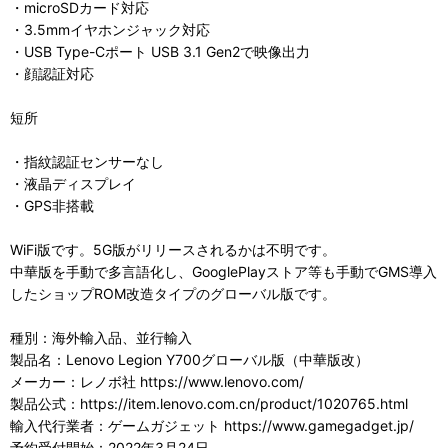
・microSDカード対応
・3.5mmイヤホンジャック対応
・USB Type-Cポート USB 3.1 Gen2で映像出力
・顔認証対応
短所
・指紋認証センサーなし
・液晶ディスプレイ
・GPS非搭載
WiFi版です。5G版がリリースされるかは不明です。
中華版を手動で多言語化し、GooglePlayストア等も手動でGMS導入
したショップROM改造タイプのグローバル版です。
種別：海外輸入品、並行輸入
製品名：Lenovo Legion Y700グローバル版（中華版改）
メーカー：レノボ社 https://www.lenovo.com/
製品公式：https://item.lenovo.com.cn/product/1020765.html
輸入代行業者：ゲームガジェット https://www.gamegadget.jp/
予約受付開始：2022年3月24日