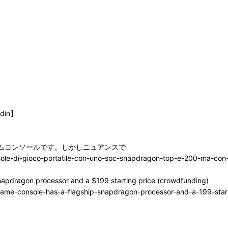
din】
の携帯用ゲームコンソールです。しかしニュアンスで
onsole-di-gioco-portatile-con-uno-soc-snapdragon-top-e-200-ma-con
Snapdragon processor and a $199 starting price (crowdfunding)
d-game-console-has-a-flagship-snapdragon-processor-and-a-199-star