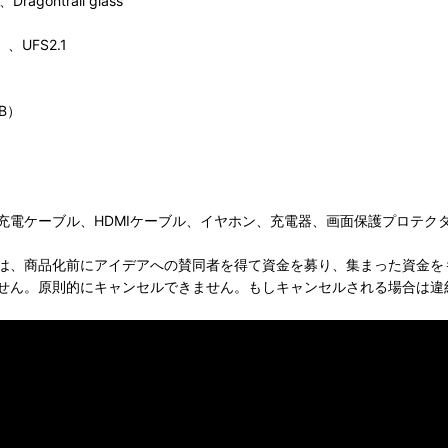
ontrail glass
、UFS2.1
B）
充電ケーブル、HDMIケーブル、イヤホン、充電器、画面保護プロテク
は、商品化前にアイデアへの賛同者を得て資金を募り、集まった資金を
せん。原則的にキャンセルできません。もしキャンセルされる場合は違