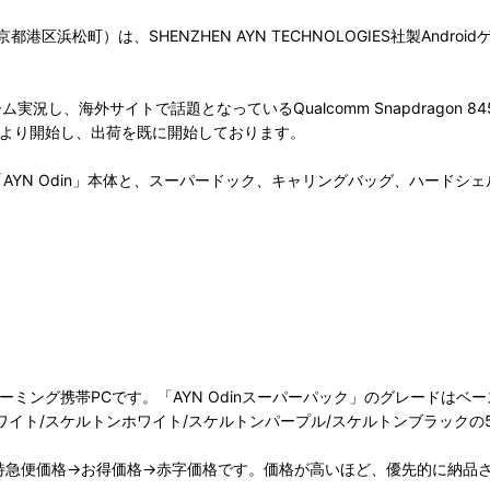
松町）は、SHENZHEN AYN TECHNOLOGIES社製Androi
でゲーム実況し、海外サイトで話題となっているQualcomm Snapdragon 
8/20より開始し、出荷を既に開始しております。
グPC「AYN Odin」本体と、スーパードック、キャリングバッグ、ハー
Androidゲーミング携帯PCです。「AYN Odinスーパーパック」のグレード
ホワイト/スケルトンホワイト/スケルトンパープル/スケルトンブラックの
特急便価格→お得価格→赤字価格です。価格が高いほど、優先的に納品