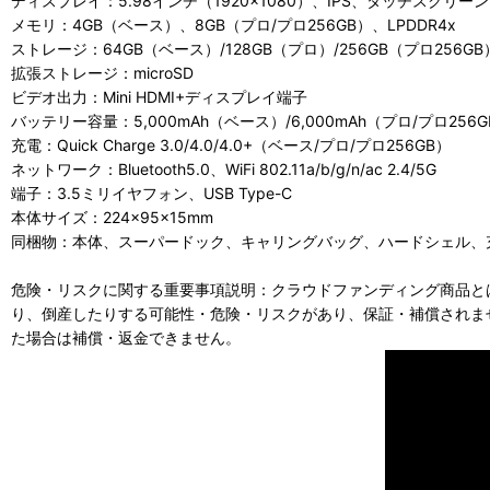
ディスプレイ：5.98インチ（1920×1080）、IPS、タッチスクリーン、Drag
メモリ：4GB（ベース）、8GB（プロ/プロ256GB）、LPDDR4x
ストレージ：64GB（ベース）/128GB（プロ）/256GB（プロ256GB）
拡張ストレージ：microSD
ビデオ出力：Mini HDMI+ディスプレイ端子
バッテリー容量：5,000mAh（ベース）/6,000mAh（プロ/プロ256G
充電：Quick Charge 3.0/4.0/4.0+（ベース/プロ/プロ256GB）
ネットワーク：Bluetooth5.0、WiFi 802.11a/b/g/n/ac 2.4/5G
端子：3.5ミリイヤフォン、USB Type-C
本体サイズ：224×95×15mm
同梱物：本体、スーパードック、キャリングバッグ、ハードシェル、
危険・リスクに関する重要事項説明：クラウドファンディング商品と
り、倒産したりする可能性・危険・リスクがあり、保証・補償されま
た場合は補償・返金できません。