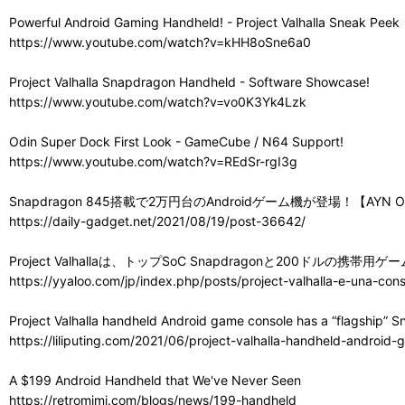
Powerful Android Gaming Handheld! - Project Valhalla Sneak Peek
https://www.youtube.com/watch?v=kHH8oSne6a0
Project Valhalla Snapdragon Handheld - Software Showcase!
https://www.youtube.com/watch?v=vo0K3Yk4Lzk
Odin Super Dock First Look - GameCube / N64 Support!
https://www.youtube.com/watch?v=REdSr-rgI3g
Snapdragon 845搭載で2万円台のAndroidゲーム機が登場！【AYN O
https://daily-gadget.net/2021/08/19/post-36642/
Project Valhallaは、トップSoC Snapdragonと200ドル
https://yyaloo.com/jp/index.php/posts/project-valhalla-e-una-c
Project Valhalla handheld Android game console has a “flagship” 
https://liliputing.com/2021/06/project-valhalla-handheld-androi
A $199 Android Handheld that We've Never Seen
https://retromimi.com/blogs/news/199-handheld