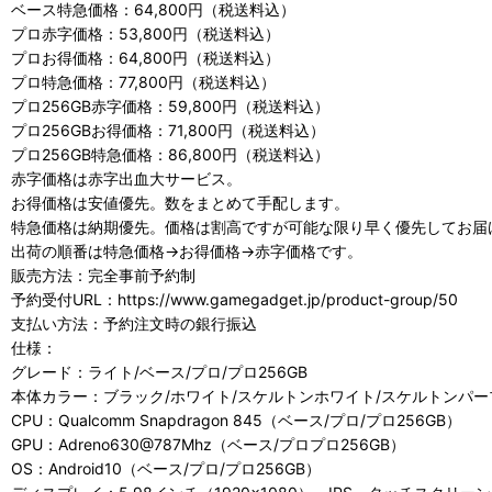
ベース特急価格：64,800円（税送料込）
プロ赤字価格：53,800円（税送料込）
プロお得価格：64,800円（税送料込）
プロ特急価格：77,800円（税送料込）
プロ256GB赤字価格：59,800円（税送料込）
プロ256GBお得価格：71,800円（税送料込）
プロ256GB特急価格：86,800円（税送料込）
赤字価格は赤字出血大サービス。
お得価格は安値優先。数をまとめて手配します。
特急価格は納期優先。価格は割高ですが可能な限り早く優先してお届
出荷の順番は特急価格→お得価格→赤字価格です。
販売方法：完全事前予約制
予約受付URL：https://www.gamegadget.jp/product-group/50
支払い方法：予約注文時の銀行振込
仕様：
グレード：ライト/ベース/プロ/プロ256GB
本体カラー：ブラック/ホワイト/スケルトンホワイト/スケルトンパー
CPU：Qualcomm Snapdragon 845（ベース/プロ/プロ256GB）
GPU：Adreno630@787Mhz（ベース/プロプロ256GB）
OS：Android10（ベース/プロ/プロ256GB）