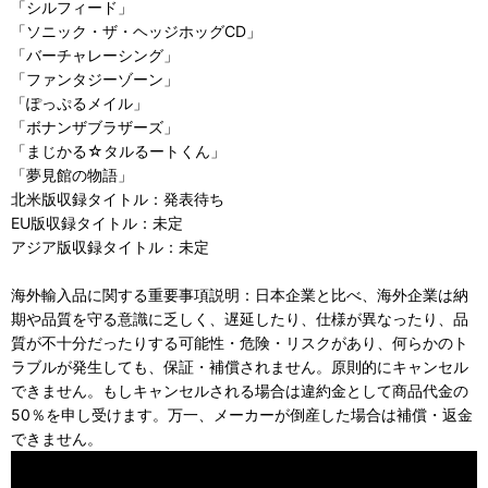
「シルフィード」
「ソニック・ザ・ヘッジホッグCD」
「バーチャレーシング」
「ファンタジーゾーン」
「ぽっぷるメイル」
「ボナンザブラザーズ」
「まじかる☆タルるートくん」
「夢見館の物語」
北米版収録タイトル：発表待ち
EU版収録タイトル：未定
アジア版収録タイトル：未定
海外輸入品に関する重要事項説明：日本企業と比べ、海外企業は納
期や品質を守る意識に乏しく、遅延したり、仕様が異なったり、品
質が不十分だったりする可能性・危険・リスクがあり、何らかのト
ラブルが発生しても、保証・補償されません。原則的にキャンセル
できません。もしキャンセルされる場合は違約金として商品代金の
50％を申し受けます。万一、メーカーが倒産した場合は補償・返金
できません。