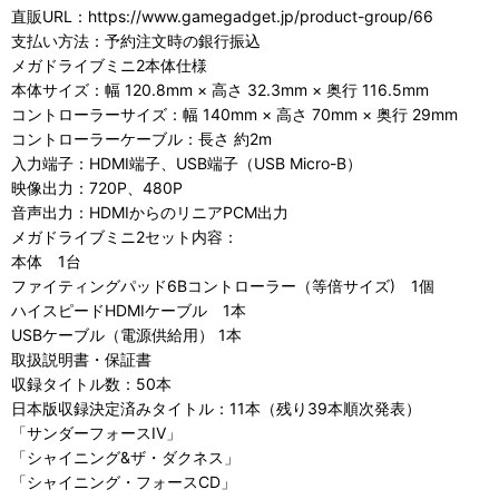
直販URL：https://www.gamegadget.jp/product-group/66
支払い方法：予約注文時の銀行振込
メガドライブミニ2本体仕様
本体サイズ：幅 120.8mm × 高さ 32.3mm × 奥行 116.5mm
コントローラーサイズ：幅 140mm × 高さ 70mm × 奥行 29mm
コントローラーケーブル：長さ 約2m
入力端子：HDMI端子、USB端子（USB Micro-B）
映像出力：720P、480P
音声出力：HDMIからのリニアPCM出力
メガドライブミニ2セット内容：
本体 1台
ファイティングパッド6Bコントローラー（等倍サイズ) 1個
ハイスピードHDMIケーブル 1本
USBケーブル（電源供給用） 1本
取扱説明書・保証書
収録タイトル数：50本
日本版収録決定済みタイトル：11本（残り39本順次発表）
「サンダーフォースIV」
「シャイニング&ザ・ダクネス」
「シャイニング・フォースCD」