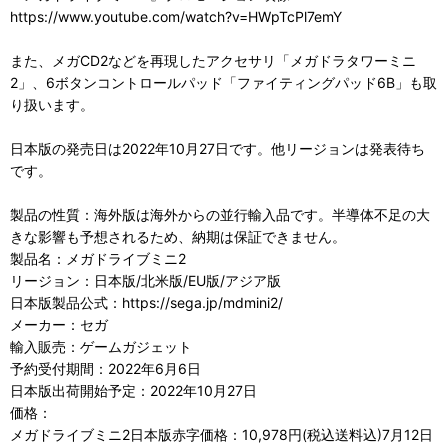
https://www.youtube.com/watch?v=HWpTcPl7emY
また、メガCD2などを再現したアクセサリ「メガドラタワーミニ
2」、6ボタンコントロールパッド「ファイティングパッド6B」も取
り扱います。
日本版の発売日は2022年10月27日です。他リージョンは発表待ち
です。
製品の性質：海外版は海外からの並行輸入品です。半導体不足の大
きな影響も予想されるため、納期は保証できません。
製品名：メガドライブミニ2
リージョン：日本版/北米版/EU版/アジア版
日本版製品公式：https://sega.jp/mdmini2/
メーカー：セガ
輸入販売：ゲームガジェット
予約受付期間：2022年6月6日
日本版出荷開始予定：2022年10月27日
価格：
メガドライブミニ2日本版赤字価格：10,978円(税込送料込)7月12日