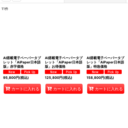
11
件
表示数
:
並び順
:
絞り込む
AI搭載電子ペーパータブ
AI搭載電子ペーパータブ
AI搭載電子ペーパータブ
レット「AiPaper日本語
レット「AiPaper日本語
レット「AiPaper日本語
版」赤字価格
版」お得価格
版」特急価格
95,800
円
(税込)
125,800
円
(税込)
158,800
円
(税込)
カートに入れる
カートに入れる
カートに入れる