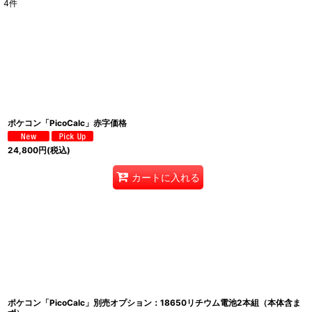
4
件
表示数
:
並び順
:
ポケコン「PicoCalc」赤字価格
24,800
円
(税込)
カートに入れる
ポケコン「PicoCalc」別売オプション：18650リチウム電池2本組（本体含ま