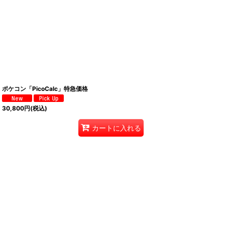
ポケコン「PicoCalc」特急価格
30,800
円
(税込)
カートに入れる