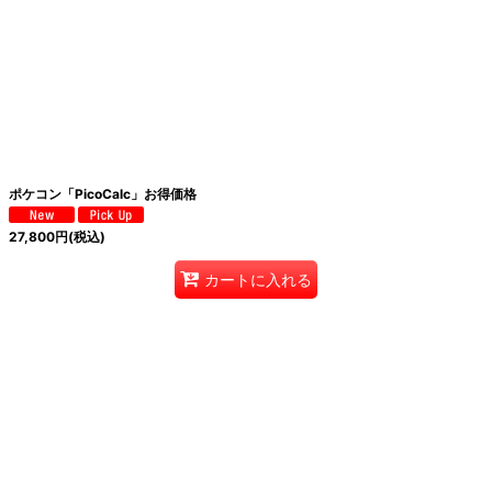
絞り込む
ポケコン「PicoCalc」お得価格
27,800
円
(税込)
カートに入れる