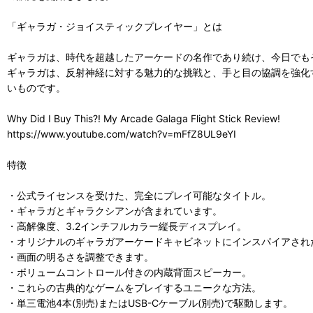
「ギャラガ・ジョイスティックプレイヤー」とは
ギャラガは、時代を超越したアーケードの名作であり続け、今日でも
ギャラガは、反射神経に対する魅力的な挑戦と、手と目の協調を強化
いものです。
Why Did I Buy This?! My Arcade Galaga Flight Stick Review!
https://www.youtube.com/watch?v=mFfZ8UL9eYI
特徴
・公式ライセンスを受けた、完全にプレイ可能なタイトル。
・ギャラガとギャラクシアンが含まれています。
・高解像度、3.2インチフルカラー縦長ディスプレイ。
・オリジナルのギャラガアーケードキャビネットにインスパイアされ
・画面の明るさを調整できます。
・ボリュームコントロール付きの内蔵背面スピーカー。
・これらの古典的なゲームをプレイするユニークな方法。
・単三電池4本(別売)またはUSB-Cケーブル(別売)で駆動します。