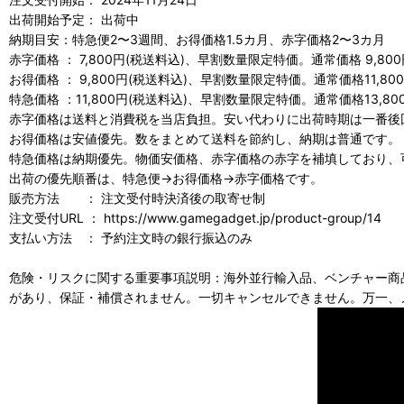
出荷開始予定： 出荷中
納期目安：特急便2〜3週間、お得価格1.5カ月、赤字価格2〜3カ月
赤字価格 ： 7,800円(税送料込)、早割数量限定特価。通常価格 9,800
お得価格 ： 9,800円(税送料込)、早割数量限定特価。通常価格11,80
特急価格 ：11,800円(税送料込)、早割数量限定特価。通常価格13,80
赤字価格は送料と消費税を当店負担。安い代わりに出荷時期は一番後
お得価格は安値優先。数をまとめて送料を節約し、納期は普通です。
特急価格は納期優先。物価安価格、赤字価格の赤字を補填しており、
出荷の優先順番は、特急便→お得価格→赤字価格です。
販売方法 ： 注文受付時決済後の取寄せ制
注文受付URL ： https://www.gamegadget.jp/product-group/14
支払い方法 ： 予約注文時の銀行振込のみ
危険・リスクに関する重要事項説明：海外並行輸入品、ベンチャー商
があり、保証・補償されません。一切キャンセルできません。万一、