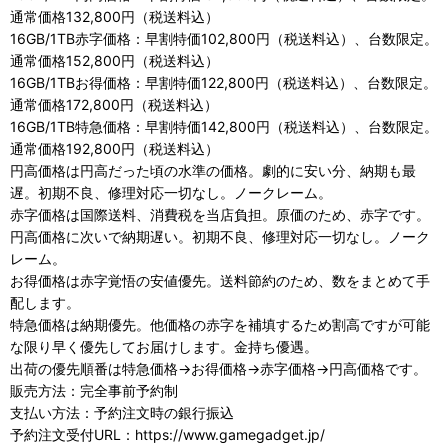
通常価格132,800円（税送料込）
16GB/1TB赤字価格：早割特価102,800円（税送料込）、台数限定。
通常価格152,800円（税送料込）
16GB/1TBお得価格：早割特価122,800円（税送料込）、台数限定。
通常価格172,800円（税送料込）
16GB/1TB特急価格：早割特価142,800円（税送料込）、台数限定。
通常価格192,800円（税送料込）
円高価格は円高だった頃の水準の価格。劇的に安い分、納期も最
遅。初期不良、修理対応一切なし。ノークレーム。
赤字価格は国際送料、消費税を当店負担。原価のため、赤字です。
円高価格に次いで納期遅い。初期不良、修理対応一切なし。ノーク
レーム。
お得価格は赤字覚悟の安値優先。送料節約のため、数をまとめて手
配します。
特急価格は納期優先。他価格の赤字を補填するため割高ですが可能
な限り早く優先してお届けします。金持ち優遇。
出荷の優先順番は特急価格→お得価格→赤字価格→円高価格です。
販売方法：完全事前予約制
支払い方法：予約注文時の銀行振込
予約注文受付URL：https://www.gamegadget.jp/