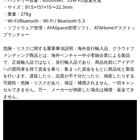
・バッテリー容量：6000mAh、25W PD急速充電
・サイズ：91.5×151×15〜22.3mm
・重量：278g
・Wi-Fi/Bluetooth：Wi-Fi / Bluetooth 5.3
・ソフトウェア管理：AYASpace管理ソフト、ATAHomeデスクトッ
プランチャー
危険・リスクに関する重要事項説明：海外並行輸入品、クラウドフ
ァンディング商品とは、海外ベンチャー中小零細企業による製品
で、正規輸入品ではなく、並行輸入品であり、商品化前にアイデア
への賛同者を得て資金を募り、集まった資金をもとに商品化と製造
を行います。遅延したり、品質が不十分だったり、倒産したりする
可能性・危険・リスクがあり、保証・補償されません。一切キャン
セルできません。万一、メーカーが倒産した場合は補償・返金でき
ません。