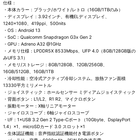
仕様：
・本体カラー：ブラック/ホワイト/レトロ（16GB/1TBのみ）
・ディスプレイ：3.92インチ、有機ELディスプレイ、
1240×1080、419ppi、500nits
・OS：Android 13
・SoC：Qualcomm Snapdragon G3x Gen 2
・GPU：Adreno A32 @1GHz
・メモリ仕様：LPDDR5X 8533Mbps、UFP 4.0（8GB/128GB版の
みUFS 3.1）
・メモリ/ストレージ：8GB/128GB、12GB/256GB、
16GB/512GB、16GB/1TB
・冷却性能：空冷式アクティブ冷却システム。放熱ファン面積
13330平方ミリメートル
・ジョイスティック：ホールセンサー ミディアムジョイスティック
・背面ボタン：L1/L2、R1 R2、マイクロボタン
・振動モーター：X軸リニアモーター
・ジャイロスコープ：6軸ジャイロスコープ
・I/F：1×USB 3.2 Gen 2 Type-Cポート（10Gbyte、DsplayPort
1.4）×1、microSDカード 3.0 スロット×1
・生体認証機能：音声指紋認証機能付き電源ボタン