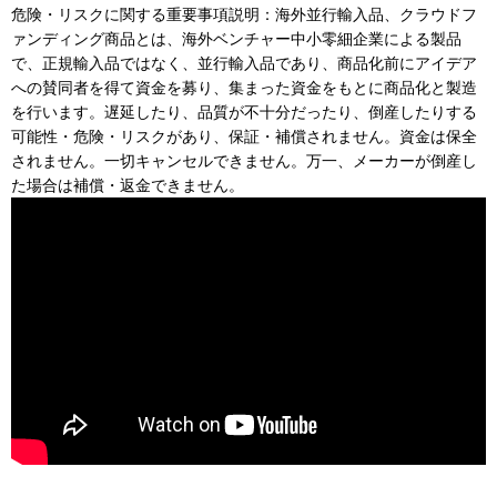
危険・リスクに関する重要事項説明：海外並行輸入品、クラウドフ
ァンディング商品とは、海外ベンチャー中小零細企業による製品
で、正規輸入品ではなく、並行輸入品であり、商品化前にアイデア
への賛同者を得て資金を募り、集まった資金をもとに商品化と製造
を行います。遅延したり、品質が不十分だったり、倒産したりする
可能性・危険・リスクがあり、保証・補償されません。資金は保全
されません。一切キャンセルできません。万一、メーカーが倒産し
た場合は補償・返金できません。