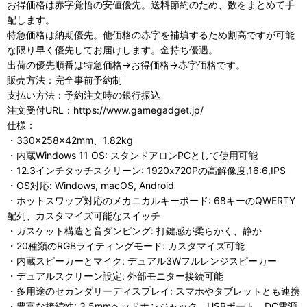
お得価格は赤字覚悟の安値優先。送料節約のため、数をまとめて手
配します。
特急価格は納期優先。他価格の赤字を補填するため割高ですが可能
な限り早く優先してお届けします。金持ち優遇。
出荷の優先順番は特急価格→お得価格→赤字価格です。
販売方法：完全事前予約制
支払い方法：予約注文時の銀行振込
注文受付URL：https://www.gamegadget.jp/
仕様：
・330×258×42mm、1.82kg
・内蔵Windows 11 OS: スタンドアロンPCとして使用可能
・12.3インチタッチスクリーン: 1920x720Pの高解像度,16:6,IPS
・OS対応: Windows, macOS, Android
・ホットスワップ対応のメカニカルキーボード: 68キーのQWERTY
配列、カスタマイズ可能なスイッチ
・ガスケット構造と音ダンピング: 打鍵感が柔らかく、静か
・20種類のRGBライティングモード: カスタマイズ可能
・内蔵スピーカーとマイク: デュアル3Wフルレンジスピーカー
・デュアルスクリーン設定: 外部モニター接続可能
・多用途のセカンダリーディスプレイ: スマホやタブレットとも連携
・豊富な接続性: 3.5mmヘッドホンジャック、USBポート、DC電源