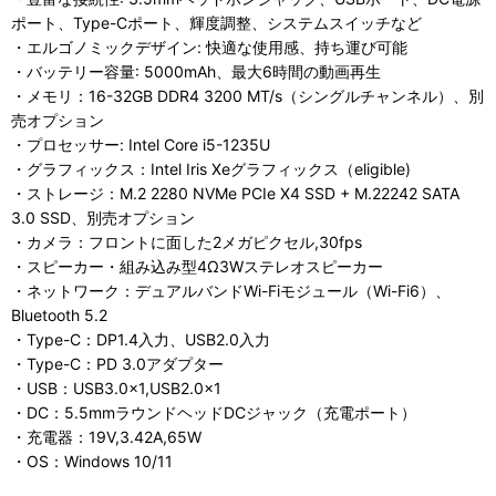
ポート、Type-Cポート、輝度調整、システムスイッチなど
・エルゴノミックデザイン: 快適な使用感、持ち運び可能
・バッテリー容量: 5000mAh、最大6時間の動画再生
・メモリ：16-32GB DDR4 3200 MT/s（シングルチャンネル）、別
売オプション
・プロセッサー: Intel Core i5-1235U
・グラフィックス：Intel Iris Xeグラフィックス（eligible)
・ストレージ：M.2 2280 NVMe PCIe X4 SSD + M.22242 SATA
3.0 SSD、別売オプション
・カメラ：フロントに面した2メガピクセル,30fps
・スピーカー・組み込み型4Ω3Wステレオスピーカー
・ネットワーク：デュアルバンドWi-Fiモジュール（Wi-Fi6）、
Bluetooth 5.2
・Type-C：DP1.4入力、USB2.0入力
・Type-C：PD 3.0アダプター
・USB：USB3.0×1,USB2.0×1
・DC：5.5mmラウンドヘッドDCジャック（充電ポート）
・充電器：19V,3.42A,65W
・OS：Windows 10/11