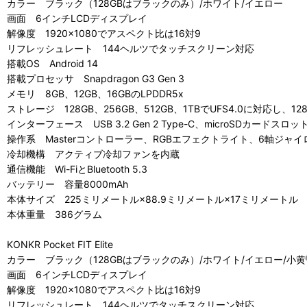
カラー ブラック（128GBはブラックのみ）/ホワイト/イエロー
画面 6インチLCDディスプレイ
解像度 1920×1080でアスペクト比は16対9
リフレッシュレート 144ヘルツでタッチスクリーン対応
搭載OS Android 14
搭載プロセッサ Snapdragon G3 Gen 3
メモリ 8GB、12GB、16GBのLPDDR5x
ストレージ 128GB、256GB、512GB、1TBでUFS4.0に対応し、12
インターフェース USB 3.2 Gen 2 Type-C、microSDカード
操作系 Masterコントローラー、RGBエフェクトライト、6軸ジャイ
冷却機構 アクティブ冷却ファンを内蔵
通信機能 Wi-FiとBluetooth 5.3
バッテリー 容量8000mAh
本体サイズ 225ミリメートル×88.9ミリメートル×17ミリメートル
本体重量 386グラム
KONKR Pocket FIT Elite
カラー ブラック（128GBはブラックのみ）/ホワイト/イエロー/小黄鴨B
画面 6インチLCDディスプレイ
解像度 1920×1080でアスペクト比は16対9
リフレッシュレート 144ヘルツでタッチスクリーン対応