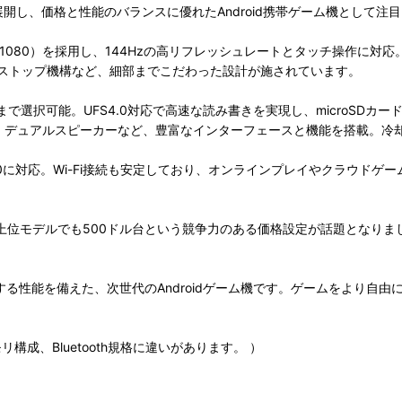
の2モデルを展開し、価格と性能のバランスに優れたAndroid携帯ゲーム機として
イ（1920×1080）を採用し、144Hzの高リフレッシュレートとタッチ
ストップ機構など、細部までこだわった設計が施されています。
TBまで選択可能。UFS4.0対応で高速な読み書きを実現し、microSDカ
ー、デュアルスピーカーなど、豊富なインターフェースと機能を搭載。冷
etooth 6.0に対応。Wi-Fi接続も安定しており、オンラインプレイやク
上位モデルでも500ドル台という競争力のある価格設定が話題となりまし
ンドに匹敵する性能を備えた、次世代のAndroidゲーム機です。ゲームを
成、Bluetooth規格に違いがあります。 ）