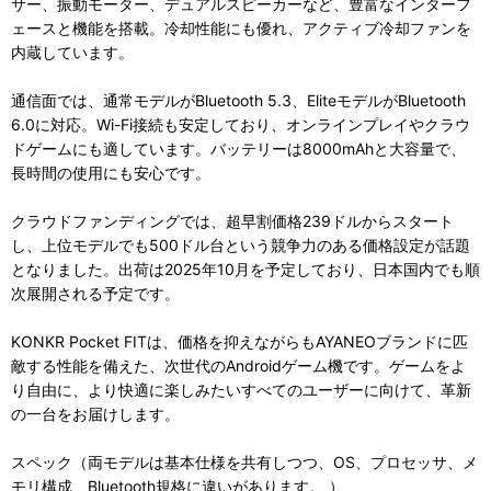
サー、振動モーター、デュアルスピーカーなど、豊富なインターフ
ェースと機能を搭載。冷却性能にも優れ、アクティブ冷却ファンを
内蔵しています。
通信面では、通常モデルがBluetooth 5.3、EliteモデルがBluetooth
6.0に対応。Wi-Fi接続も安定しており、オンラインプレイやクラウ
ドゲームにも適しています。バッテリーは8000mAhと大容量で、
長時間の使用にも安心です。
クラウドファンディングでは、超早割価格239ドルからスタート
し、上位モデルでも500ドル台という競争力のある価格設定が話題
となりました。出荷は2025年10月を予定しており、日本国内でも順
次展開される予定です。
KONKR Pocket FITは、価格を抑えながらもAYANEOブランドに匹
敵する性能を備えた、次世代のAndroidゲーム機です。ゲームをよ
り自由に、より快適に楽しみたいすべてのユーザーに向けて、革新
の一台をお届けします。
スペック（両モデルは基本仕様を共有しつつ、OS、プロセッサ、メ
モリ構成、Bluetooth規格に違いがあります。 ）