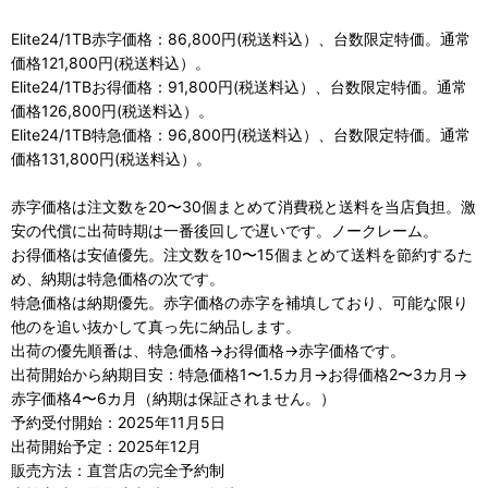
Elite24/1TB赤字価格：86,800円(税送料込）、台数限定特価。通常
価格121,800円(税送料込）。
Elite24/1TBお得価格：91,800円(税送料込）、台数限定特価。通常
価格126,800円(税送料込）。
Elite24/1TB特急価格：96,800円(税送料込）、台数限定特価。通常
価格131,800円(税送料込）。
赤字価格は注文数を20〜30個まとめて消費税と送料を当店負担。激
安の代償に出荷時期は一番後回しで遅いです。ノークレーム。
お得価格は安値優先。注文数を10〜15個まとめて送料を節約するた
め、納期は特急価格の次です。
特急価格は納期優先。赤字価格の赤字を補填しており、可能な限り
他のを追い抜かして真っ先に納品します。
出荷の優先順番は、特急価格→お得価格→赤字価格です。
出荷開始から納期目安：特急価格1〜1.5カ月→お得価格2〜3カ月→
赤字価格4〜6カ月（納期は保証されません。）
予約受付開始：2025年11月5日
出荷開始予定：2025年12月
販売方法：直営店の完全予約制