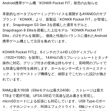
Android携帯ゲーム機「KONKR Pocket FIT」発売のお知らせ
革新的なポータブルゲーミングデバイスを展開するAYANEOのサブ
ブランド「KONKR」より、新製品「KONKR Pocket FIT」が登場し
ます。Snapdragon G3 Gen 3を搭載した通常モデルと、
Snapdragon 8 Eliteを搭載した上位モデル「KONKR Pocket FIT
Elite」の2モデルを展開し、価格と性能のバランスに優れたAndroid
携帯ゲーム機として注目を集めています。
KONKR Pocket FITは、6インチのフルHD LCDディスプレイ
（1920×1080）を採用し、144Hzの高リフレッシュレートとタッチ
操作に対応。グリップ付きの筐体は持ちやすく、長時間のプレイで
も快適な操作性を維持します。ホールセンサー式トリガーとスティ
ック、トリガーストップ機構など、細部までこだわった設計が施さ
れています。
RAMは最大16GB（Eliteモデルは最大24GB）、ストレージは最大
1TBまで選択可能。UFS4.0対応で高速な読み書きを実現し、
microSDカードによる拡張にも対応しています。USB Type-Cポー
ト、イヤホンジャック、RGBエフェクトライト、6軸ジャイロセン