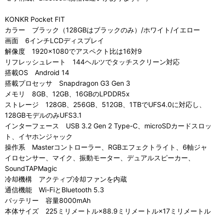
KONKR Pocket FIT
カラー ブラック（128GBはブラックのみ）/ホワイト/イエロー
画面 6インチLCDディスプレイ
解像度 1920×1080でアスペクト比は16対9
リフレッシュレート 144ヘルツでタッチスクリーン対応
搭載OS Android 14
搭載プロセッサ Snapdragon G3 Gen 3
メモリ 8GB、12GB、16GBのLPDDR5x
ストレージ 128GB、256GB、512GB、1TBでUFS4.0に対応し、
128GBモデルのみUFS3.1
インターフェース USB 3.2 Gen 2 Type-C、microSDカードスロッ
ト、イヤホンジャック
操作系 Masterコントローラー、RGBエフェクトライト、6軸ジャ
イロセンサー、マイク、振動モーター、デュアルスピーカー、
SoundTAPMagic
冷却機構 アクティブ冷却ファンを内蔵
通信機能 Wi-FiとBluetooth 5.3
バッテリー 容量8000mAh
本体サイズ 225ミリメートル×88.9ミリメートル×17ミリメートル