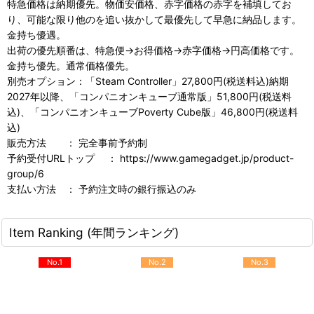
特急価格は納期優先。物価安価格、赤字価格の赤字を補填してお
り、可能な限り他のを追い抜かして最優先して早急に納品します。
金持ち優遇。
出荷の優先順番は、特急便→お得価格→赤字価格→円高価格です。
金持ち優先。通常価格優先。
別売オプション：「Steam Controller」27,800円(税送料込)納期
2027年以降、「コンパニオンキューブ通常版」51,800円(税送料
込)、「コンパニオンキューブPoverty Cube版」46,800円(税送料
込)
販売方法 ： 完全事前予約制
予約受付URLトップ ： https://www.gamegadget.jp/product-
group/6
支払い方法 ： 予約注文時の銀行振込のみ
Item Ranking (年間ランキング)
No.1
No.2
No.3