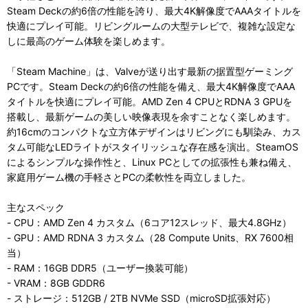
Steam Deckの約6倍の性能を誇り、最大4K解像度でAAAタイトルを
快適にプレイ可能。リビングルームの大型テレビで、複雑な設定な
しに最高のゲーム体験を楽しめます。
「Steam Machine」は、Valveが送り出す最新の据置型ゲーミング
PCです。Steam Deckの約6倍の性能を備え、最大4K解像度でAAA
タイトルを快適にプレイ可能。AMD Zen 4 CPUとRDNA 3 GPUを
搭載し、最新ゲームの美しい映像表現を余すことなく楽しめます。
約16cmのコンパクトな立方体デザインはリビングにも馴染み、カス
タム可能なLEDライトがスタイリッシュな存在感を演出。SteamOS
によるシンプルな操作性と、Linux PCとしての拡張性も兼ね備え、
家庭用ゲーム機の手軽さとPCの柔軟性を両立しました。
主なスペック
- CPU：AMD Zen 4 カスタム（6コア12スレッド、最大4.8GHz）
- GPU：AMD RDNA 3 カスタム（28 Compute Units、RX 7600相
当）
- RAM：16GB DDR5（ユーザー換装可能）
- VRAM：8GB GDDR6
- ストレージ：512GB / 2TB NVMe SSD（microSD拡張対応）