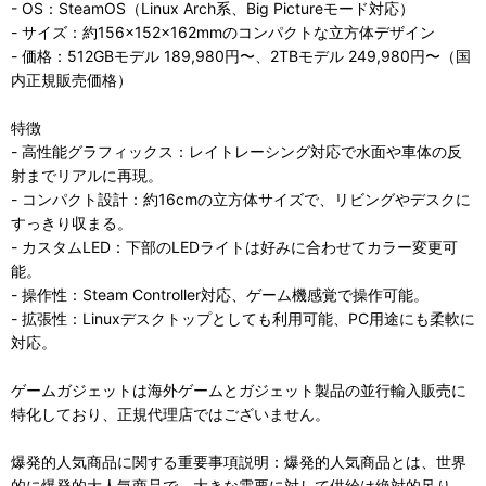
- OS：SteamOS（Linux Arch系、Big Pictureモード対応）
- サイズ：約156×152×162mmのコンパクトな立方体デザイン
- 価格：512GBモデル 189,980円〜、2TBモデル 249,980円〜（国
内正規販売価格）
特徴
- 高性能グラフィックス：レイトレーシング対応で水面や車体の反
射までリアルに再現。
- コンパクト設計：約16cmの立方体サイズで、リビングやデスクに
すっきり収まる。
- カスタムLED：下部のLEDライトは好みに合わせてカラー変更可
能。
- 操作性：Steam Controller対応、ゲーム機感覚で操作可能。
- 拡張性：Linuxデスクトップとしても利用可能、PC用途にも柔軟に
対応。
ゲームガジェットは海外ゲームとガジェット製品の並行輸入販売に
特化しており、正規代理店ではございません。
爆発的人気商品に関する重要事項説明：爆発的人気商品とは、世界
的に爆発的大人気商品で、大きな需要に対して供給は絶対的足り