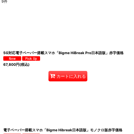
9
件
表示数
:
並び順
:
5G対応電子ペーパー搭載スマホ「Bigme HiBreak Pro日本語版」赤字価格
67,800
円
(税込)
カートに入れる
電子ペーパー搭載スマホ「Bigme Hibreak日本語版」モノクロ版赤字価格