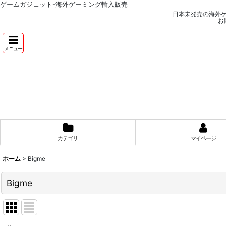
ゲームガジェット-海外ゲーミング輸入販売
日本未発売の海外
お
メニュー
カテゴリ
マイページ
ホーム
>
Bigme
Bigme