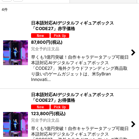
4
件
表示数
:
日本語対応AIデジタルフィギュアボックス
「CODE27」赤字価格
並び順
:
87,800
円
(税込)
完全予約注文品
絞り込む
早くも1億円突破！自作キャラデータアップ可能日
本語対応AIデジタルフィギュアボックス
「CODE27」 海外クラウドファンディング商品取
り扱いのゲームガジェットは、米SyBran
Innovati…
日本語対応AIデジタルフィギュアボックス
「CODE27」お得価格
123,800
円
(税込)
完全予約注文品
早くも1億円突破！自作キャラデータアップ可能日
本語対応AIデジタルフィギュアボックス