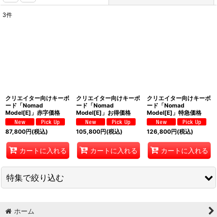
3
件
表示数
:
並び順
:
絞り込む
クリエイター向けキーボ
クリエイター向けキーボ
クリエイター向けキーボ
ード「Nomad
ード「Nomad
ード「Nomad
Model[E]」赤字価格
Model[E]」お得価格
Model[E]」特急価格
87,800
円
(税込)
105,800
円
(税込)
126,800
円
(税込)
カートに入れる
カートに入れる
カートに入れる
特集で絞り込む
セガ
ホーム