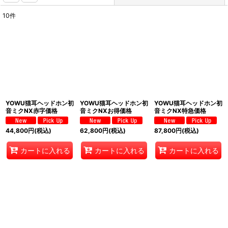
10
件
表示数
:
並び順
:
絞り込む
YOWU猫耳ヘッドホン初
YOWU猫耳ヘッドホン初
YOWU猫耳ヘッドホン初
音ミクNX赤字価格
音ミクNXお得価格
音ミクNX特急価格
44,800
円
(税込)
62,800
円
(税込)
87,800
円
(税込)
カートに入れる
カートに入れる
カートに入れる