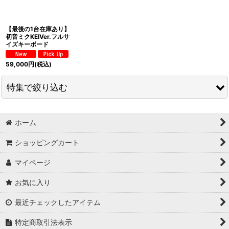
【最後の1台在庫あり】
初音ミクKEIVer.フルサ
イズキーボード
59,000
円
(税込)
特集で絞り込む
セガ
ホーム
ATARI
ショッピングカート
コモドール64
マイページ
カプコン
お気に入り
最近チェックしたアイテム
Nubia
特定商取引法表示
VALVE