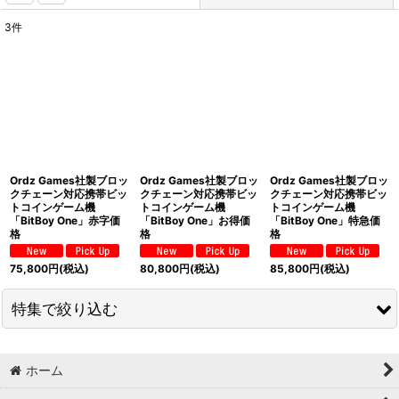
3
件
表示数
:
並び順
:
絞り込む
Ordz Games社製ブロッ
Ordz Games社製ブロッ
Ordz Games社製ブロッ
クチェーン対応携帯ビッ
クチェーン対応携帯ビッ
クチェーン対応携帯ビッ
トコインゲーム機
トコインゲーム機
トコインゲーム機
「BitBoy One」赤字価
「BitBoy One」お得価
「BitBoy One」特急価
格
格
格
75,800
円
(税込)
80,800
円
(税込)
85,800
円
(税込)
特集で絞り込む
セガ
ホーム
ATARI