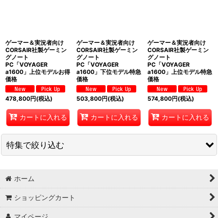
ゲーマー＆実況者向け
ゲーマー＆実況者向け
ゲーマー＆実況者向け
CORSAIR社製ゲーミン
CORSAIR社製ゲーミン
CORSAIR社製ゲーミン
グノート
グノート
グノート
PC「VOYAGER
PC「VOYAGER
PC「VOYAGER
a1600」上位モデルお得
a1600」下位モデル特急
a1600」上位モデル特急
価格
価格
価格
478,800
円
(税込)
503,800
円
(税込)
574,800
円
(税込)
カートに入れる
カートに入れる
カートに入れる
特集で絞り込む
セガ
ホーム
ATARI
ショッピングカート
コモドール64
マイページ