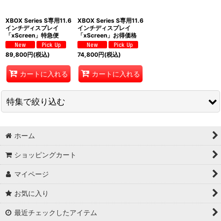
XBOX Series S専用11.6
XBOX Series S専用11.6
インチディスプレイ
インチディスプレイ
「xScreen」特急便
「xScreen」お得価格
89,800
円
(税込)
74,800
円
(税込)
カートに入れる
カートに入れる
特集で絞り込む
セガ
ホーム
ATARI
ショッピングカート
コモドール64
マイページ
カプコン
お気に入り
最近チェックしたアイテム
Nubia