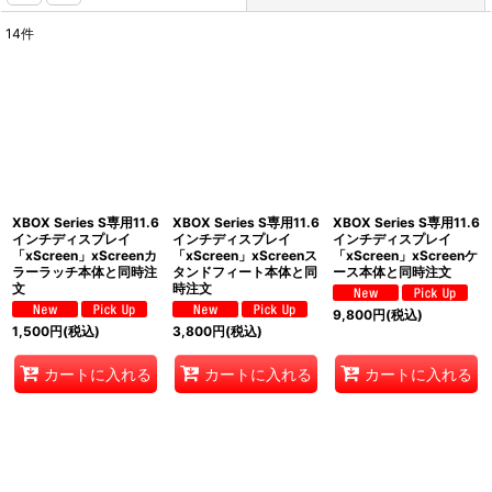
14
件
表示数
:
並び順
:
絞り込む
XBOX Series S専用11.6
XBOX Series S専用11.6
XBOX Series S専用11.6
インチディスプレイ
インチディスプレイ
インチディスプレイ
「xScreen」xScreenカ
「xScreen」xScreenス
「xScreen」xScreenケ
ラーラッチ本体と同時注
タンドフィート本体と同
ース本体と同時注文
文
時注文
9,800
円
(税込)
1,500
円
(税込)
3,800
円
(税込)
カートに入れる
カートに入れる
カートに入れる