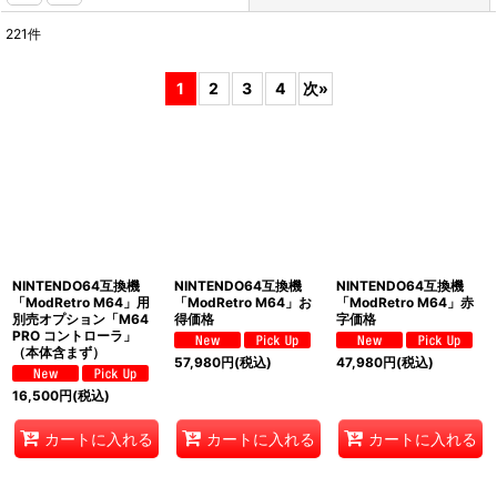
221
件
表示数
:
1
2
3
4
次
»
並び順
:
絞り込む
NINTENDO64互換機
NINTENDO64互換機
NINTENDO64互換機
「ModRetro M64」用
「ModRetro M64」お
「ModRetro M64」赤
別売オプション「M64
得価格
字価格
PRO コントローラ」
（本体含まず）
57,980
円
(税込)
47,980
円
(税込)
16,500
円
(税込)
カートに入れる
カートに入れる
カートに入れる