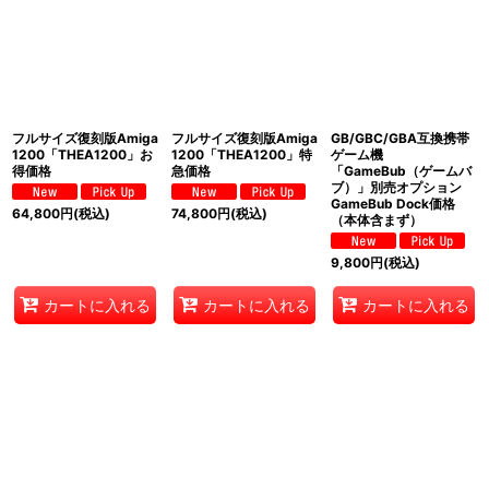
フルサイズ復刻版Amiga
フルサイズ復刻版Amiga
GB/GBC/GBA互換携帯
1200「THEA1200」お
1200「THEA1200」特
ゲーム機
得価格
急価格
「GameBub（ゲームバ
ブ）」別売オプション
GameBub Dock価格
64,800
円
(税込)
74,800
円
(税込)
（本体含まず）
9,800
円
(税込)
カートに入れる
カートに入れる
カートに入れる