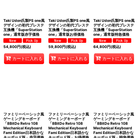
Taki Udon氏製PS one風
Taki Udon氏製PS one風
Taki Udon氏製PS one風
デザインの初代プレステ
デザインの初代プレステ
デザインの初代プレステ
互換機「SuperStation
互換機「SuperStation
互換機「SuperStation
one」通常版赤字価格
one」通常版お得価格
one」通常版特急価格
54,800
円
(税込)
59,800
円
(税込)
64,800
円
(税込)
カートに入れる
カートに入れる
カートに入れる
ファミリーベーシック風
ファミリーベーシック風
ファミリーベーシック風
ゲーミングキーボード
ゲーミングキーボード
ゲーミングキーボード
「8BitDo Retro 108
「8BitDo Retro 108
「8BitDo Retro 108
Mechanical Keyboard
Mechanical Keyboard
Mechanical Keyboard
Fami Edition日本語かな
Fami Edition日本語かな
Fami Edition日本語かな
キーボード版」赤字価格
キーボード版」お得価格
キーボード版」特急価格