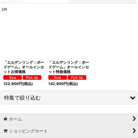
2
件
表示数
:
並び順
:
絞り込む
「エルデンリング：ボー
「エルデンリング：ボー
ドゲーム」オールインセ
ドゲーム」オールインセ
ットお得価格
ット特急価格
122,800
円
(税込)
142,800
円
(税込)
特集で絞り込む
セガ
ホーム
ATARI
ショッピングカート