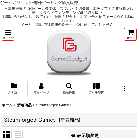
ゲームガジェット-海外ゲーミング輸入販売
日本未発売の海外ゲーム機本体・スマホ・周辺機器、海外ソフトの並行輸入販
売、クラウドファンディング商品取り扱い。
お問い合わせはお手数ですが、管理の都合上、お問い合わせフォームからお願い
します。
メール・電話では管理の都合上、受け付けておりません。
メニュー
カート
カテゴリ
マイページ
商品検索
ご利用案内
ホーム
>
新着商品
>
Steamforged Games
Steamforged Games
[
新着商品
]
表示順変更
閉じる